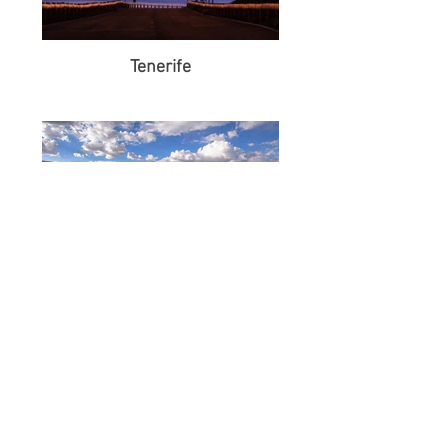
Tenerife
USA
PRODEJ TIŠTĚNÝCH
FOTOGRAFIÍ
Tištěné fotografie ve vysoké kvalitě na