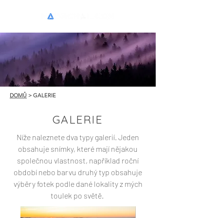
DOMŮ
> GALERIE
GALERIE
Níže naleznete dva typy galerií. Jeden
obsahuje snímky, které mají nějakou
společnou vlastnost, například roční
období nebo barvu druhý typ obsahuje
výběry fotek podle dané lokality z mých
toulek po světě.