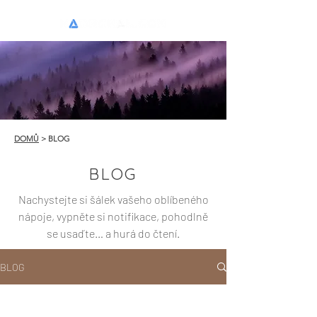
DOMŮ
> BLOG
BLOG
Nachystejte si šálek vašeho oblíbeného
nápoje, vypněte si notifikace, pohodlně
se usaďte… a hurá do čtení.
BLOG