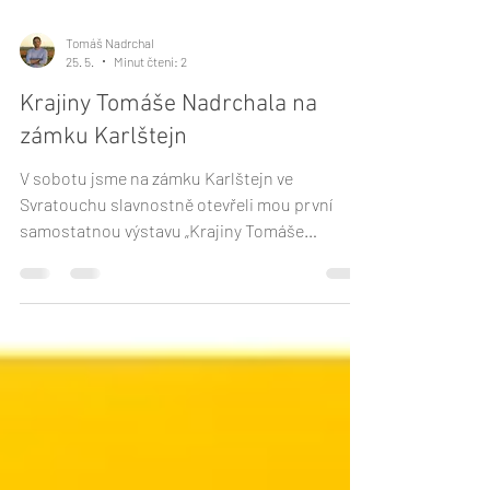
Tomáš Nadrchal
25. 5.
Minut čtení: 2
Krajiny Tomáše Nadrchala na
zámku Karlštejn
V sobotu jsme na zámku Karlštejn ve
Svratouchu slavnostně otevřeli mou první
samostatnou výstavu „Krajiny Tomáše
Nadrchala“. Prostor, ke kterému mám osobní
vztah už od dětství, nyní hostí výběr fotografií
propojených ranním světlem, mlhami,
minimalismem a pomíjivou atmosférou
přírody.