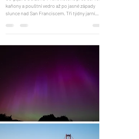
USA 2024: Bizoni, gejzíry, Karl a
jeden zaspaný východ slunce
Od gejzírů a bizonů v Yellowstone přes červené
kaňony a pouštní vedro až po jasné západy
slunce nad San Franciscem. Tři týdny jarní
cesty po americkém Západě, kde hlavní slovo
mělo počasí a světlo z obyčejných chvil dělalo
ty, na které se nezapomíná.