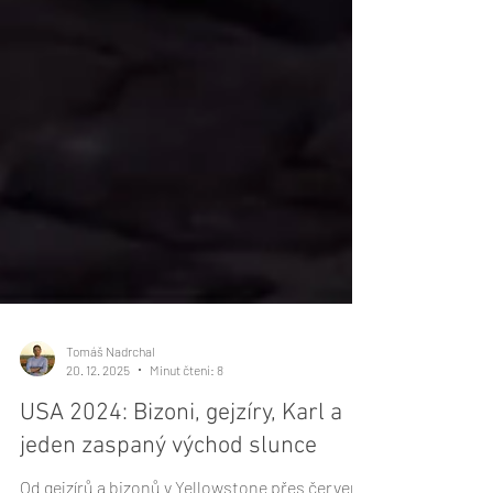
Tomáš Nadrchal
20. 12. 2025
Minut čtení: 8