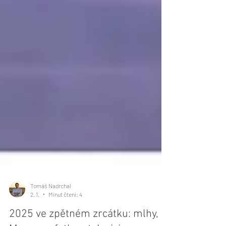
Tomáš Nadrchal
2. 1.
Minut čtení: 4