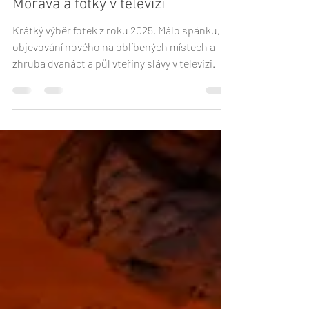
2025 ve zpětném zrcátku: mlhy,
Morava a fotky v televizi
Krátký výběr fotek z roku 2025. Málo spánku,
objevování nového na oblíbených místech a
zhruba dvanáct a půl vteřiny slávy v televizi.